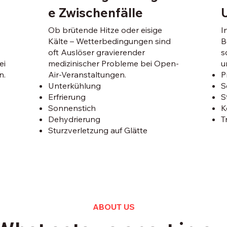
e Zwischenfälle
Ob brütende Hitze oder eisige
I
Kälte – Wetterbedingungen sind
B
oft Auslöser gravierender
s
ei
medizinischer Probleme bei Open-
u
n.
Air-Veranstaltungen.
P
Unterkühlung
S
Erfrierung
S
Sonnenstich
K
Dehydrierung
T
Sturzverletzung auf Glätte
ABOUT US