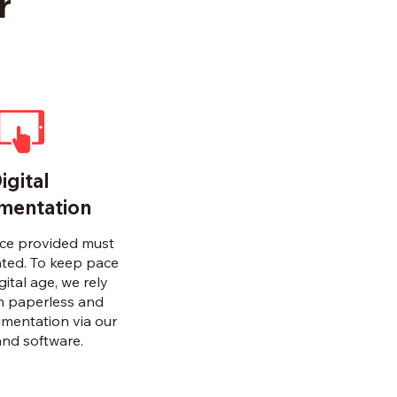
r
igital
mentation
nce provided must
ted. To keep pace
gital age, we rely
on paperless and
mentation via our
and software.