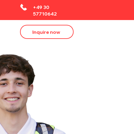
+49 30
57710642
Inquire now