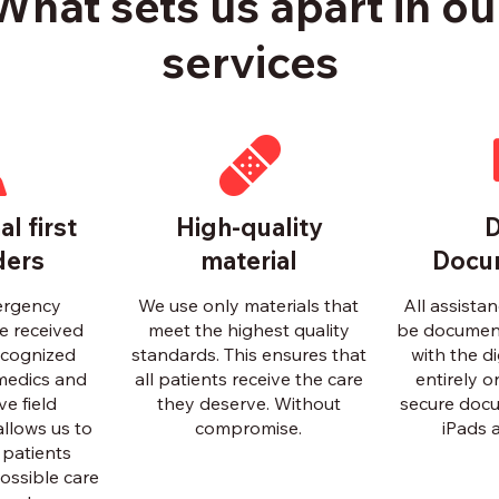
What sets us apart in ou
services
l first
High-quality
D
ders
material
Docu
mergency
We use only materials that
All assista
e received
meet the highest quality
be documen
ecognized
standards. This ensures that
with the di
amedics and
all patients receive the care
entirely 
e field
they deserve. Without
secure docu
allows us to
compromise.
iPads 
 patients
ossible care