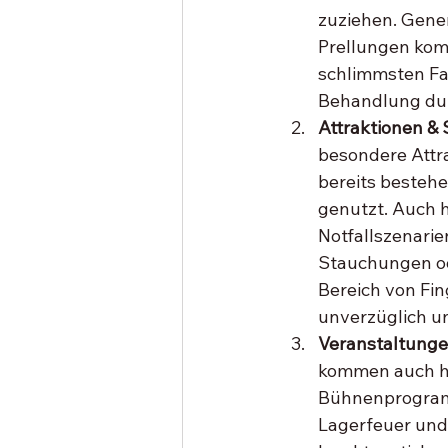
zuziehen. Gene
Prellungen kom
schlimmsten Fal
Behandlung dur
Attraktionen & 
besondere Attra
bereits bestehen
genutzt. Auch 
Notfallszenarie
Stauchungen od
Bereich von Fi
unverzüglich u
Veranstaltungen
kommen auch hä
Bühnenprogramm
Lagerfeuer und