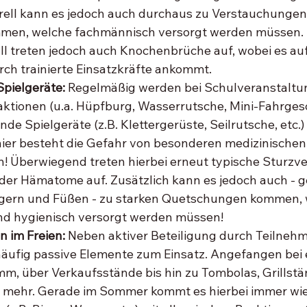
rell kann es jedoch auch durchaus zu Verstauchungen
men, welche fachmännisch versorgt werden müssen. 
l treten jedoch auch Knochenbrüche auf, wobei es auf
ch trainierte Einsatzkräfte ankommt. 
Spielgeräte: 
Regelmäßig werden bei Schulveranstaltu
ktionen (u.a. Hüpfburg, Wasserrutsche, Mini-Fahrgesc
de Spielgeräte (z.B. Klettergerüste, Seilrutsche, etc.)
hier besteht die Gefahr von besonderen medizinischen
n! Überwiegend treten hierbei erneut typische Sturzve
er Hämatome auf. Zusätzlich kann es jedoch auch - g
ngern und Füßen - zu starken Quetschungen kommen, 
nd hygienisch versorgt werden müssen!
 im Freien:
 Neben aktiver Beteiligung durch Teilneh
ufig passive Elemente zum Einsatz. Angefangen bei 
, über Verkaufsstände bis hin zu Tombolas, Grillstä
 mehr. Gerade im Sommer kommt es hierbei immer wie