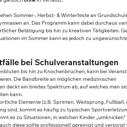
stehen Sommer-, Herbst- & Winterfeste an Grundschule
mnasien an. Das Programm kann dabei durchaus varii
licher Betätigung bis hin zu kreativen Tätigkeiten. Ge
ituationen im Sommer kann es jedoch zu ungewünschte
tfälle bei Schulveranstaltungen
nbluten bis hin zu Knochenbrüchen, kann bei Veranst
ieren. Die Bandbreite an möglichen medizinischen 
 deckt ein breites Spektrum ab, auf welches man sich
iten kann. 
tliche Elemente (z.B. Sprinten, Weitsprung, Fußball, et
ng sind, kommt es häufig zu typischen Sportverletzun
t es zu Situationen, in welchen Kinder „umknicken“ o
uch diese sollte professionell gereinigt und versorgt 