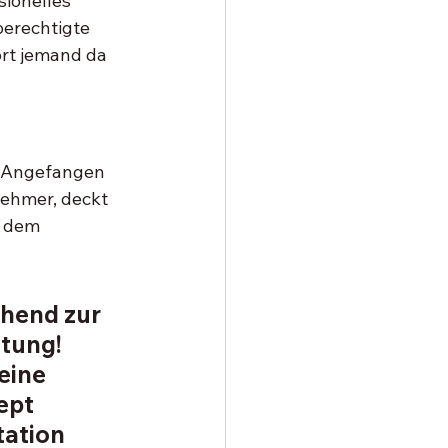
sionelles 
berechtigte 
ort jemand da 
h. Angefangen 
nehmer, deckt 
t dem 
hend zur 
tung! 
eine 
ept 
ation 