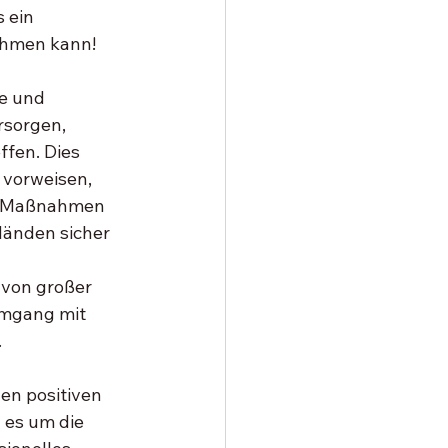
 ein 
ehmen kann!
e und 
rsorgen, 
fen. Dies 
 vorweisen, 
en Maßnahmen 
Händen sicher 
 von großer 
mgang mit 
.
en positiven 
 es um die 