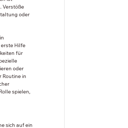
 Verstöße 
altung oder 
in 
erste Hilfe 
keiten für 
ezielle 
ieren oder 
 Routine in 
cher 
olle spielen, 
e sich auf ein 