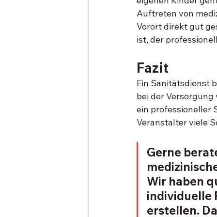
eigenen Kinder geht
Auftreten von mediz
Vorort direkt gut ge
ist, der professionel
Fazit
Ein Sanitätsdienst 
bei der Versorgung 
ein professioneller
Veranstalter viele S
Gerne berate
medizinische
Wir haben qua
individuelle
erstellen. 