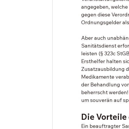
angegeben, welche 
gegen diese Verord
Ordnungsgelder als
Aber auch unabhängi
Sanitätsdienst erfor
leisten (§ 323c StGB
Ersthelfer halten si
Zusatzausbildung dü
Medikamente verabre
der Behandlung von 
beherrscht werden! 
um souverän auf spo
Die Vorteile
Ein beauftragter San