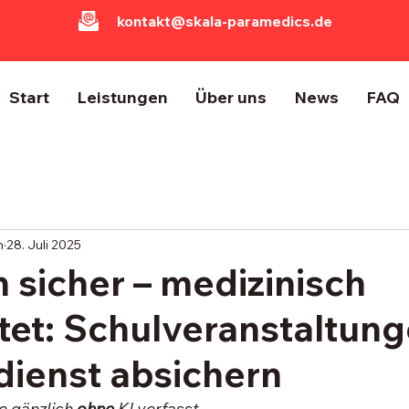
kontakt@skala-paramedics.de
Start
Leistungen
Über uns
News
FAQ
h
28. Juli 2025
h sicher – medizinisch
tet: Schulveranstaltung
dienst absichern
e gänzlich 
ohne 
KI verfasst.