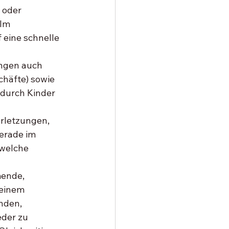
 oder 
Im 
 eine schnelle 
ngen auch 
häfte) sowie 
 durch Kinder 
 
rletzungen, 
erade im 
welche 
mende, 
einem 
nden, 
der zu 