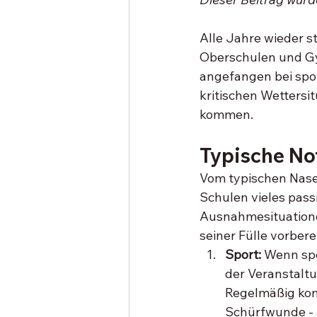
Alle Jahre wieder 
Oberschulen und Gy
angefangen bei sport
kritischen Wetters
kommen. 
Typische No
Vom typischen Nase
Schulen vieles pass
Ausnahmesituationen
seiner Fülle vorbere
Sport: 
Wenn spor
der Veranstaltu
Regelmäßig komm
Schürfwunde - a