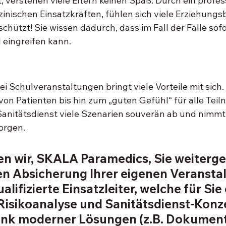
, verstehen viele Eltern keinen Spaß. Durch ein profes
inischen Einsatzkräften, fühlen sich viele Erziehungs
schützt! Sie wissen dadurch, dass im Fall der Fälle sof
l eingreifen kann. 
bei Schulveranstaltungen bringt viele Vorteile mit sic
von Patienten bis hin zum „guten Gefühl“ für alle Teil
 Sanitätsdienst viele Szenarien souverän ab und nimm
orgen. 
n wir, SKALA Paramedics, Sie weiterge
n Absicherung Ihrer eigenen Veranstal
lifizierte Einsatzleiter, welche für Sie 
 Risikoanalyse und Sanitätsdienst-Konz
Dank moderner Lösungen (z.B. Dokument