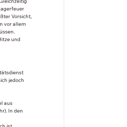
Gleichzeitig 
Lagerfeuer 
ßter Vorsicht, 
 vor allem 
üssen. 
itze und 
tätsdienst 
ich jedoch 
l aus 
). In den 
h ist 