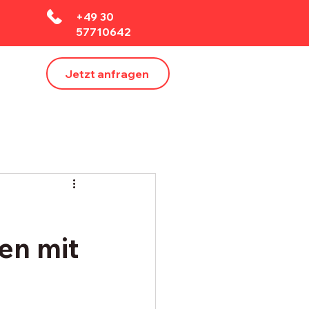
+49 30
57710642
Jetzt anfragen
en mit