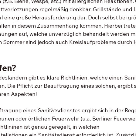
(z.B. Biene, Wespe, etc.) mit allergischen Reaktionen. 
ttverletzungen regelmäßig denkbar. Grillstände und 
al eine große Herausforderung dar. Doch selbst bei grö
ällen in diesem Zusammenhang kommen. Hierbei treten
nungen auf, welche unverzüglich behandelt werden m
 Sommer sind jedoch auch Kreislaufprobleme durch H
 
fen?
esländern gibt es klare Richtlinien, welche einen Sani
n. Die Pflicht zur Beauftragung eines solchen, ergibt s
eren Aspekten!
ftragung eines Sanitätsdienstes ergibt sich in der Rege
en oder örtlichen Feuerwehr (u.a. Berliner Feuerwehr
tlininen ist genau geregelt, in welchen 
llationen ein Sanitätsdienst erforderlich ist. Zusätzlic